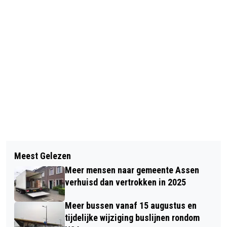
Vorig artikel
Volgend artikel
KINDERBOEKENWEEK:
Meest Gelezen
KNMI WAARSCHUWT VOOR DICHTE
AVONTUURLIJKE ACTIVITEITEN IN DE
Meer mensen naar gemeente Assen
MIST IN NOORDEN EN OOSTEN
DRENTSE BIBLIOTHEKEN
verhuisd dan vertrokken in 2025
Meer bussen vanaf 15 augustus en
tijdelijke wijziging buslijnen rondom