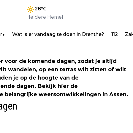
28
°C
Heldere Hemel
r
Wat is er vandaag te doen in Drenthe?
112
Zak
▼
er voor de komende dagen, zodat je altijd
lt wandelen, op een terras wilt zitten of wilt
ouden je op de hoogte van de
nde dagen. Bekijk hier de
e belangrijke weersontwikkelingen in Assen.
agen