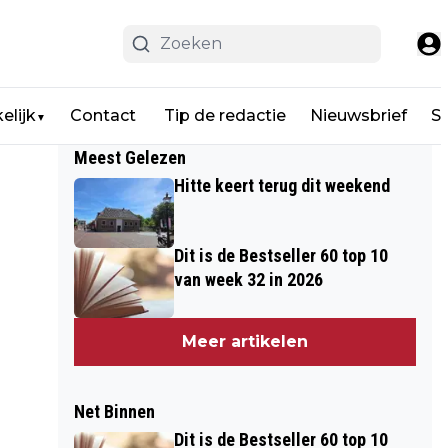
elijk
Contact
Tip de redactie
Nieuwsbrief
Sp
▼
Meest Gelezen
Hitte keert terug dit weekend
Dit is de Bestseller 60 top 10
van week 32 in 2026
Meer artikelen
Net Binnen
Dit is de Bestseller 60 top 10