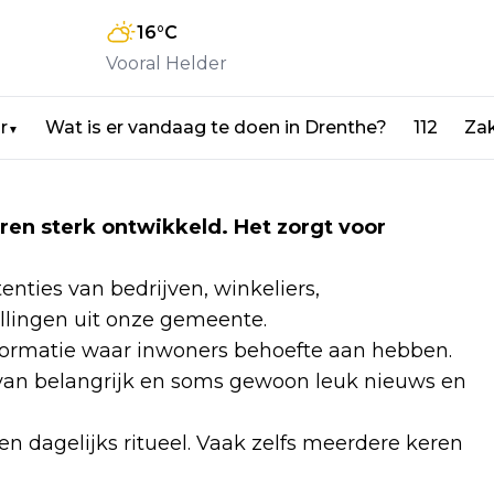
16
°C
Vooral Helder
r
Wat is er vandaag te doen in Drenthe?
112
Zak
▼
aren sterk ontwikkeld. Het zorgt voor
enties van bedrijven, winkeliers,
llingen uit onze gemeente.
formatie waar inwoners behoefte aan hebben.
an belangrijk en soms gewoon leuk nieuws en
n dagelijks ritueel. Vaak zelfs meerdere keren