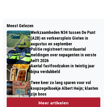
Vorig artikel
Volgend artikel
BABYBOOM IN DRENTHE: MIDDEN-
Meest Gelezen
GASLEKKAGE DOOR
DRENTHE KOPLOPER
Werkzaamheden N34 tussen De Punt
GRAAFWERKZAAMHEDEN IN
(A28) en verkeersplein Gieten in
VOORTUIN ZUIDLAREN
augustus en september
Politie registreert recordaantal
meldingen over nepagenten in eerste
helft 2026
Aantal fastfoodzaken in twintig jaar
bijna verdubbeld
Twee keer zo lang sparen voor vol
koopzegelboekje Albert Heijn; klanten
zijn boos
Meer artikelen