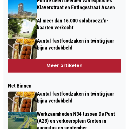
Politie deelt beelden van explosies
Klaverstraat en Entingestraat Assen
Al meer dan 16.000 solobroezz’n-
kaarten verkocht
Aantal fastfoodzaken in twintig jaar
bijna verdubbeld
Meer artikelen
Net Binnen
Aantal fastfoodzaken in twintig jaar
bijna verdubbeld
Werkzaamheden N34 tussen De Punt
(A28) en verkeersplein Gieten in
augustus en september