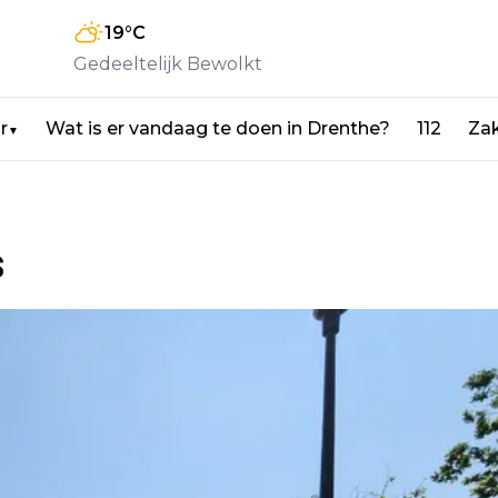
19
°C
Gedeeltelijk Bewolkt
r
Wat is er vandaag te doen in Drenthe?
112
Zak
▼
s