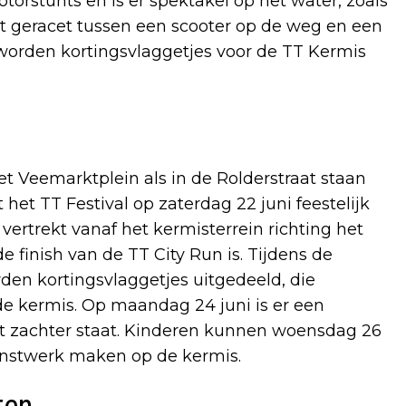
orstunts en is er spektakel op het water, zoals
dt geracet tussen een scooter op de weg en een
n worden kortingsvlaggetjes voor de TT Kermis
het Veemarktplein als in de Rolderstraat staan
het TT Festival op zaterdag 22 juni feestelijk
rtrekt vanaf het kermisterrein richting het
 finish van de TT City Run is. Tijdens de
en kortingsvlaggetjes uitgedeeld, die
e kermis. Op maandag 24 juni is er een
at zachter staat. Kinderen kunnen woensdag 26
unstwerk maken op de kermis.