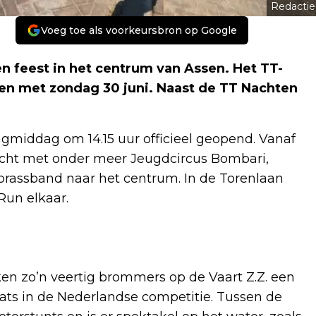
Redactie
Voeg toe als voorkeursbron op Google
n feest in het centrum van Assen. Het TT-
t en met zondag 30 juni. Naast de TT Nachten
gmiddag om 14.15 uur officieel geopend. Vanaf
ocht met onder meer Jeugdcircus Bombari,
rassband naar het centrum. In de Torenlaan
Run elkaar.
kken zo’n veertig brommers op de Vaart Z.Z. een
laats in de Nederlandse competitie. Tussen de