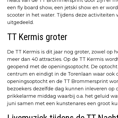
heats van de TT Brommersprint door zijn er mot
een fly board show, een jetski show en er wor
scooter in het water. Tijdens deze activiteite
uitgedeeld.
TT Kermis groter
De TT Kermis is dit jaar nog groter, zowel op 
meer dan 40 attracties. Op de TT Kermis wordt 
geopend met de openingsoptocht. De optocht ve
centrum en eindigt in de Torenlaan waar ook de
openingsoptocht en de TT Brommersprint word
bezoekers dezelfde dag kunnen inleveren op d
prikkelarme middag waarbij o.a. het geluid w
juni samen met een kunstenares een groot k