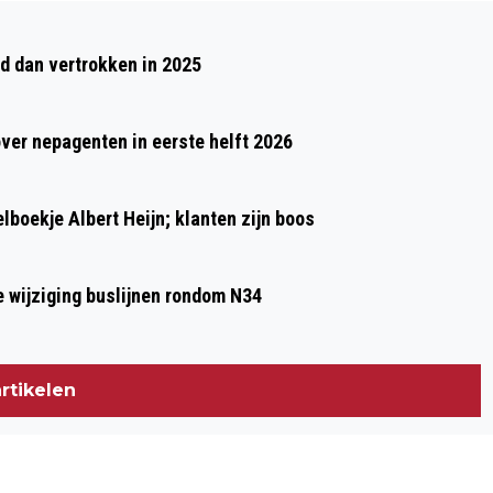
Volgend artikel
WEEKEND OVERWEGEND DROOG MET
 dan vertrokken in 2025
ZONNIG ZOMERWEER OP KOMST
over nepagenten in eerste helft 2026
boekje Albert Heijn; klanten zijn boos
e wijziging buslijnen rondom N34
rtikelen