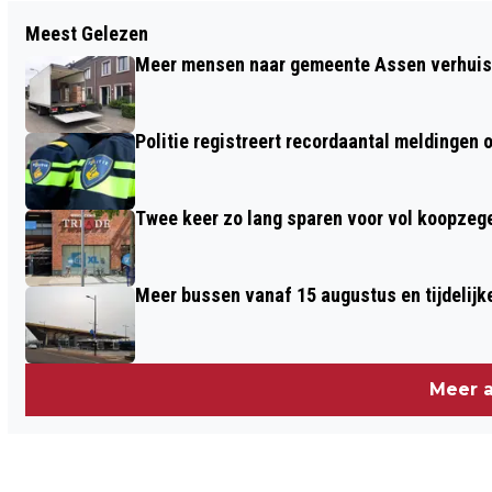
Vorig artikel
Meest Gelezen
ASSEN IS KOPLOPER NEGEREN
Meer mensen naar gemeente Assen verhuisd
VERKEERSBORDEN
Politie registreert recordaantal meldingen 
Twee keer zo lang sparen voor vol koopzegel
Meer bussen vanaf 15 augustus en tijdelijk
Meer a