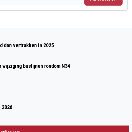
Volgend artikel
VOORKEURSRECHT OP ONTWIKKELING
 dan vertrokken in 2025
HOOFDKANTOOR NAM DOOR GEMEENTE
e wijziging buslijnen rondom N34
n 2026