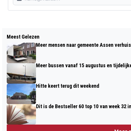
Vorig artikel
Meest Gelezen
NIEUWE BUSDIENSTREGELING
Meer mensen naar gemeente Assen verhuisd
GRONINGEN EN DRENTHE START SAMEN
MET INGEBRUIKNAME NIEUW
Meer bussen vanaf 15 augustus en tijdelijk
BUSSTATION
Hitte keert terug dit weekend
Dit is de Bestseller 60 top 10 van week 32 i