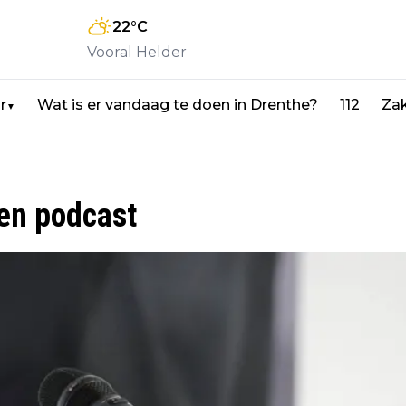
22
°C
Vooral Helder
r
Wat is er vandaag te doen in Drenthe?
112
Zak
▼
gen podcast