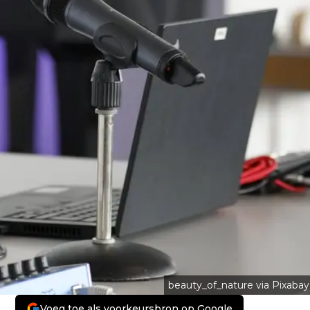
beauty_of_nature via Pixabay
Voeg toe als voorkeursbron op Google