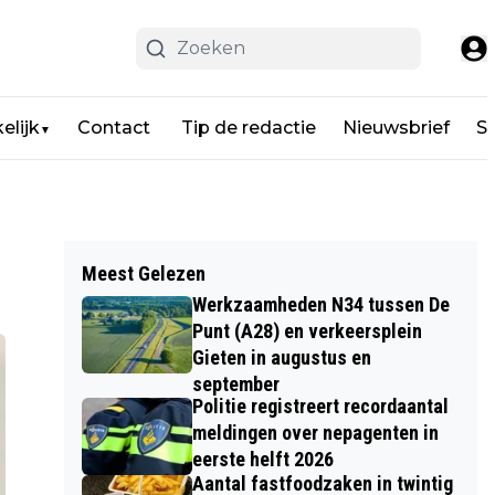
elijk
Contact
Tip de redactie
Nieuwsbrief
Sp
▼
Meest Gelezen
Werkzaamheden N34 tussen De
Punt (A28) en verkeersplein
Gieten in augustus en
september
Politie registreert recordaantal
meldingen over nepagenten in
eerste helft 2026
Aantal fastfoodzaken in twintig