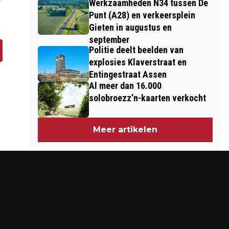
Werkzaamheden N34 tussen De
Punt (A28) en verkeersplein
Gieten in augustus en
september
Politie deelt beelden van
explosies Klaverstraat en
Entingestraat Assen
Al meer dan 16.000
solobroezz’n-kaarten verkocht
Meer artikelen