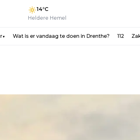
14
°C
Heldere Hemel
r
Wat is er vandaag te doen in Drenthe?
112
Zak
▼