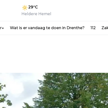
29
°C
Heldere Hemel
r
Wat is er vandaag te doen in Drenthe?
112
Zak
▼