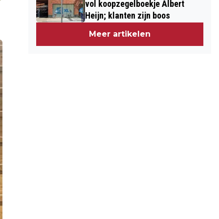
vol koopzegelboekje Albert
Heijn; klanten zijn boos
Meer artikelen