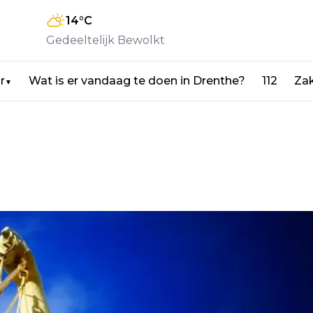
14
°C
Gedeeltelijk Bewolkt
r
Wat is er vandaag te doen in Drenthe?
112
Zak
▼