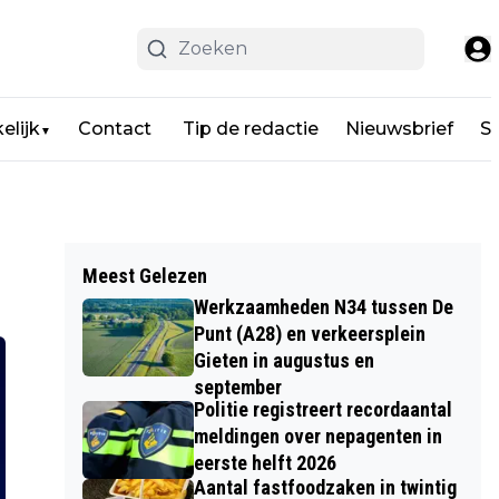
elijk
Contact
Tip de redactie
Nieuwsbrief
Sp
▼
Meest Gelezen
Werkzaamheden N34 tussen De
Punt (A28) en verkeersplein
Gieten in augustus en
september
Politie registreert recordaantal
meldingen over nepagenten in
eerste helft 2026
Aantal fastfoodzaken in twintig