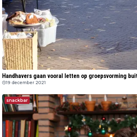
Handhavers gaan vooral letten op groepsvorming bui
19 december 2021
snackbar