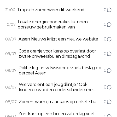
Tropisch zomerweer dit weekend
0
21/06
Lokale energiecoöperaties kunnen
0
10/07
opnieuw gebruikmaken van
subsidieregeling
Assen Nieuws krijgt een nieuwe website
0
09/07
Code oranje voor kans op overlast door
0
09/07
zware onweersbuien dinsdagavond
Politie legt in witwasonderzoek beslag op
0
09/07
perceel Assen
Wie verdient een jeugdlintje? Ook
0
08/07
kinderen worden onderscheiden met
lintje voor uitzonderlijke prestatie
Zomers warm, maar kans op enkele bui
0
08/07
Zon, kans op een bui en zaterdag veel
0
06/07