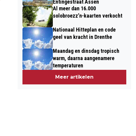
Entingestraat Assen
Al meer dan 16.000
solobroezz’n-kaarten verkocht
Nationaal Hitteplan en code
geel van kracht in Drenthe
Maandag en dinsdag tropisch
warm, daarna aangenamere
temperaturen
Meer artikelen