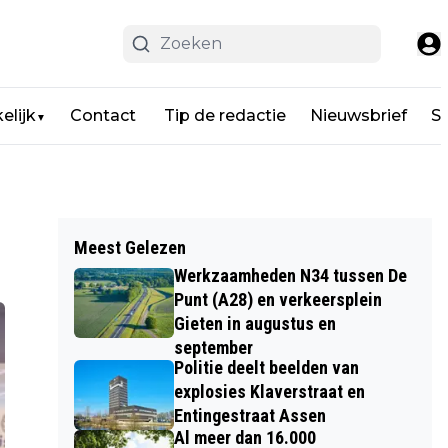
elijk
Contact
Tip de redactie
Nieuwsbrief
Sp
▼
Meest Gelezen
Werkzaamheden N34 tussen De
Punt (A28) en verkeersplein
Gieten in augustus en
september
Politie deelt beelden van
explosies Klaverstraat en
Entingestraat Assen
Al meer dan 16.000