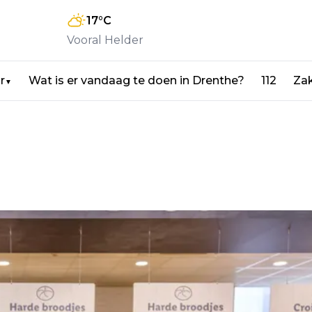
17
°C
Vooral Helder
r
Wat is er vandaag te doen in Drenthe?
112
Zak
▼